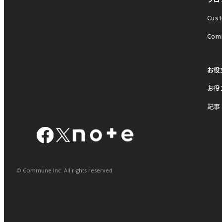
Cust
Com
お役
お役
記事
© Commune Inc. All rights reserved