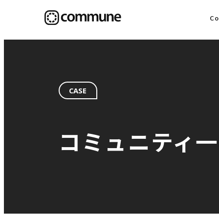
C
目
CASE
信
コミュニティ
社