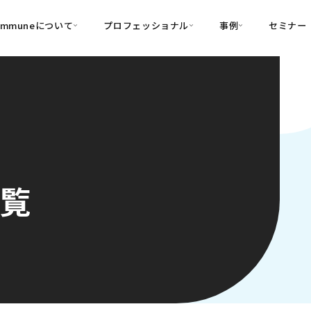
ommuneについて
プロフェッショナル
事例
セミナー
的別
プロフェッショナル
事例
可視化
・Customer-Led Growth
育成
導入事例
・Commune Engage
・Commune
Partners
コミュニティ一
理解
創造
・Commune Global
・Commune Voice
・Commune Navig
頼を醸成する信頼起点経営基盤
一覧
・Commune CRM（旧：
SuccessHub）
内コミュニケーションの変革を支援
・Commune for Work