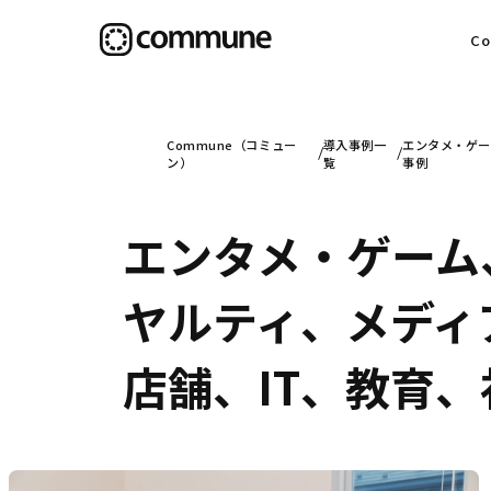
C
目
Commune（コミュー
導入事例一
エンタメ・ゲー
ン）
覧
事例
エンタメ・ゲーム
信
ヤルティ、メディア
社
店舗、IT、教育、社