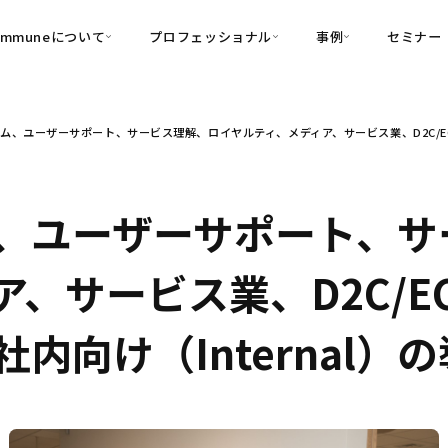
ommuneについて
プロフェッショナル
事例
セミナー
的別
プロフェッショナル
事例
ム、ユーザーサポート、サービス理解、ロイヤルティ、メディア、サービス業、D2C/EC、
可視化
・Customer-Led Growth
育成
導入事例
・Commune Engage
・Commune
Partners
コミュニティ一
理解
創造
・Commune Global
・Commune Voice
・Commune Navig
、ユーザーサポート、サ
頼を醸成する信頼起点経営基盤
・Commune CRM（旧：
、サービス業、D2C/E
SuccessHub）
内コミュニケーションの変革を支援
内向け（Internal）
・Commune for Work