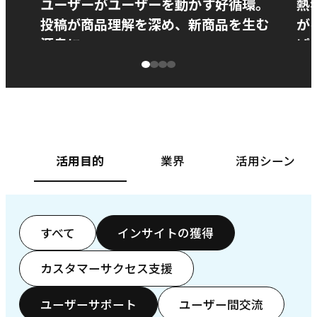
ユーザーがユーザーを動かす好循環。
熱
投稿が商品理解を深め、新商品を生む
が
源泉に
ぱ
ベースフード株式会社様
カ
活用目的
業界
活用シーン
すべて
インサイトの獲得
カスタマーサクセス支援
ユーザーサポート
ユーザー間交流