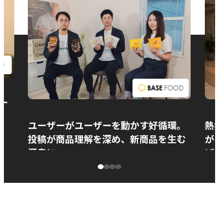
お問い合わせ
ー
ユーザーがユーザーを動かす好循環。
熱
投稿が商品理解を深め、新商品を生む
が
源泉に
ぱ
ベースフード株式会社様
カ