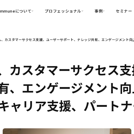
ommuneについて
プロフェッショナル
事例
セミナー
的別
プロフェッショナル
事例
ム、カスタマーサクセス支援、ユーザーサポート、ナレッジ共有、エンゲージメント向
可視化
・Customer-Led Growth
育成
導入事例
・Commune Engage
・Commune
Partners
コミュニティ一
理解
創造
・Commune Global
・Commune Voice
・Commune Navig
、カスタマーサクセス支
頼を醸成する信頼起点経営基盤
・Commune CRM（旧：
有、エンゲージメント向
SuccessHub）
内コミュニケーションの変革を支援
キャリア支援、パートナ
・Commune for Work