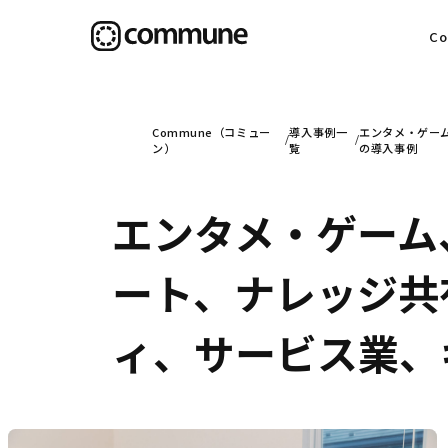
C
目
Commune（コミュー
導入事例一
エンタメ・ゲー
ン）
覧
の導入事例
エンタメ・ゲーム
信
ート、ナレッジ共
社
ィ、サービス業、