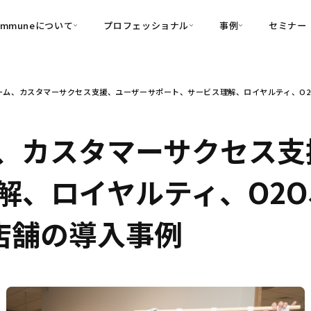
ommuneについて
プロフェッショナル
事例
セミナー
的別
プロフェッショナル
事例
ーム、カスタマーサクセス支援、ユーザーサポート、サービス理解、ロイヤルティ、O2O
可視化
・Customer-Led Growth
育成
導入事例
・Commune Engage
・Commune
Partners
コミュニティ一
理解
創造
・Commune Global
、カスタマーサクセス支
・Commune Voice
・Commune Navig
頼を醸成する信頼起点経営基盤
解、ロイヤルティ、O2O
・Commune CRM（旧：
SuccessHub）
・店舗の導入事例
内コミュニケーションの変革を支援
・Commune for Work