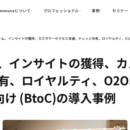
ommuneについて
プロフェッショナル
事例
セミナー
的別
プロフェッショナル
事例
ム、インサイトの獲得、カスタマーサクセス支援、ナレッジ共有、ロイヤルティ、O2O、メ
可視化
・Customer-Led Growth
育成
導入事例
・Commune Engage
・Commune
Partners
コミュニティ一
理解
創造
・Commune Global
、インサイトの獲得、カ
・Commune Voice
・Commune Navig
頼を醸成する信頼起点経営基盤
有、ロイヤルティ、O2O
・Commune CRM（旧：
SuccessHub）
向け (BtoC)の導入事例
内コミュニケーションの変革を支援
・Commune for Work