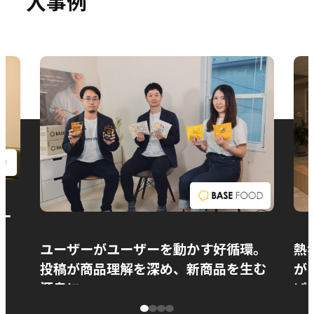
入事例
お問い合わせ
ー
ユーザーがユーザーを動かす好循環。
熱
投稿が商品理解を深め、新商品を生む
が
源泉に
ぱ