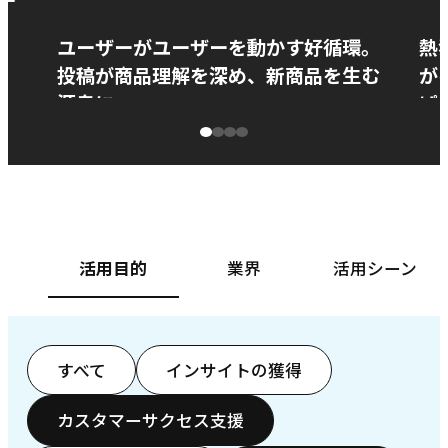
ー
ユーザーがユーザーを動かす好循環。
熱
投稿が商品理解を深め、新商品を生む
が
源泉に
ぱ
ベースフード株式会社様
カ
活用目的
業界
活用シーン
すべて
インサイトの獲得
カスタマーサクセス支援