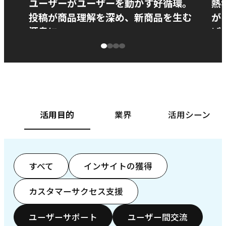
ユーザーがユーザーを動かす好循環。
熱
投稿が商品理解を深め、新商品を生む
が
源泉に
ぱ
ベースフード株式会社様
カ
活用目的
業界
活用シーン
すべて
インサイトの獲得
カスタマーサクセス支援
ユーザーサポート
ユーザー間交流