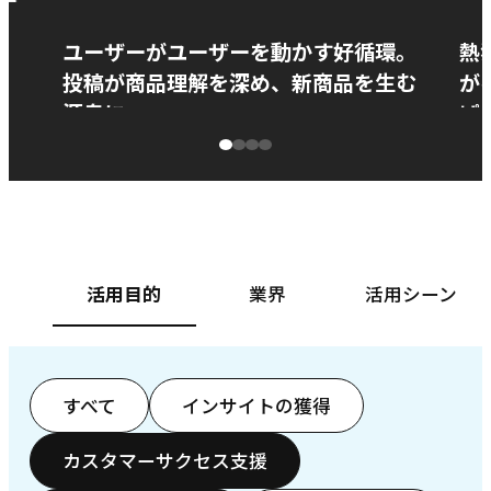
ー
ユーザーがユーザーを動かす好循環。
熱
投稿が商品理解を深め、新商品を生む
が
源泉に
ぱ
ベースフード株式会社様
カ
活用目的
業界
活用シーン
すべて
インサイトの獲得
カスタマーサクセス支援