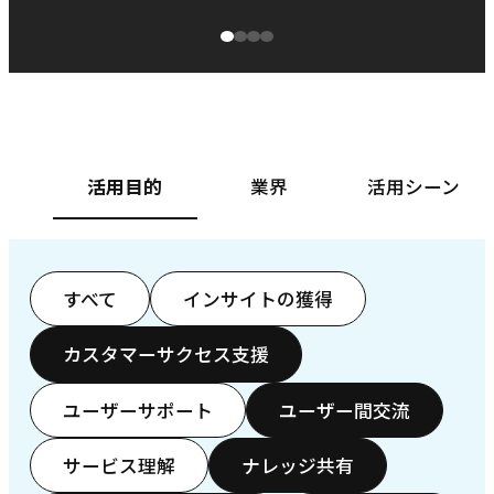
源泉に
ぱ
ベースフード株式会社様
カ
活用目的
業界
活用シーン
すべて
インサイトの獲得
カスタマーサクセス支援
ユーザーサポート
ユーザー間交流
サービス理解
ナレッジ共有