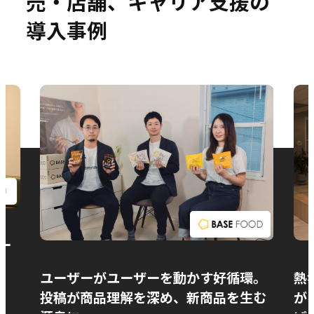
売・店舗、キャリア支援の
導入事例
お問い合わせ
ー
ユーザーがユーザーを動かす好循環。
熱
投稿が商品理解を深め、新商品を生む
が