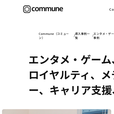
C
目
Commune（コミュー
導入事例一
エンタメ・ゲー
ン）
覧
事例
エンタメ・ゲーム
信
ロイヤルティ、メデ
社
ー、キャリア支援、