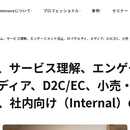
ommuneについて
プロフェッショナル
事例
セミナー
的別
プロフェッショナル
事例
ム、サービス理解、エンゲージメント向上、ロイヤルティ、メディア、D2C/EC、小売・
可視化
・Customer-Led Growth
育成
導入事例
・Commune Engage
・Commune
Partners
コミュニティ一
理解
創造
・Commune Global
・Commune Voice
・Commune Navig
、サービス理解、エンゲ
頼を醸成する信頼起点経営基盤
・Commune CRM（旧：
ィア、D2C/EC、小売
SuccessHub）
内コミュニケーションの変革を支援
社内向け（Internal
・Commune for Work