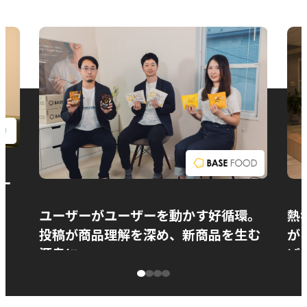
お問い合わせ
ー
ユーザーがユーザーを動かす好循環。
熱
投稿が商品理解を深め、新商品を生む
が
源泉に
ぱ
ベースフード株式会社様
カ