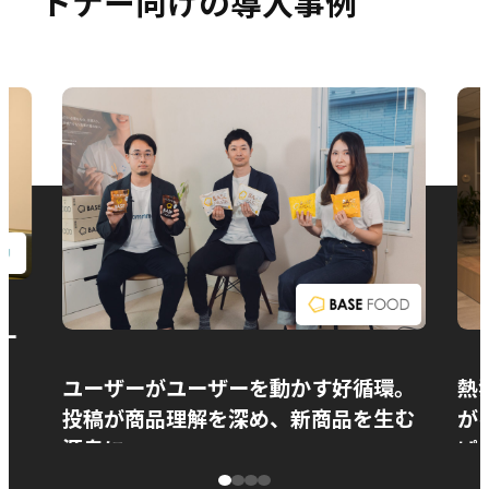
トナー向けの導入事例
お問い合わせ
ー
ユーザーがユーザーを動かす好循環。
熱
投稿が商品理解を深め、新商品を生む
が
源泉に
ぱ