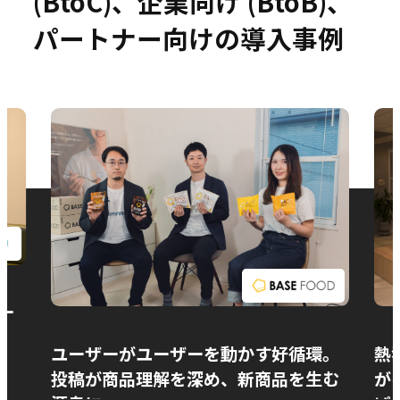
(BtoC)、企業向け (BtoB)、
パートナー向けの導入事例
お問い合わせ
ー
ユーザーがユーザーを動かす好循環。
熱
投稿が商品理解を深め、新商品を生む
が