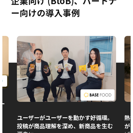
企業向け (BtoB)、パートナ
ー向けの導入事例
お問い合わせ
ー
ユーザーがユーザーを動かす好循環。
熱
投稿が商品理解を深め、新商品を生む
が