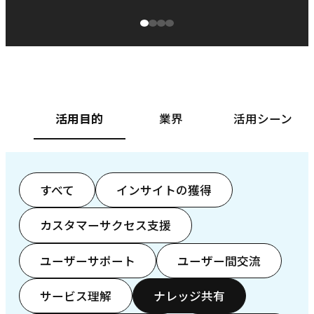
源泉に
ぱ
ベースフード株式会社様
カ
活用目的
業界
活用シーン
すべて
インサイトの獲得
カスタマーサクセス支援
ユーザーサポート
ユーザー間交流
サービス理解
ナレッジ共有