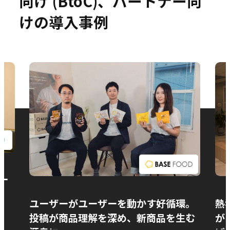
向け (BtoC)、パートナー向
けの導入事例
お問い合わせ
ー
ユーザーがユーザーを動かす好循環。
熱
投稿が商品理解を深め、新商品を生む
が