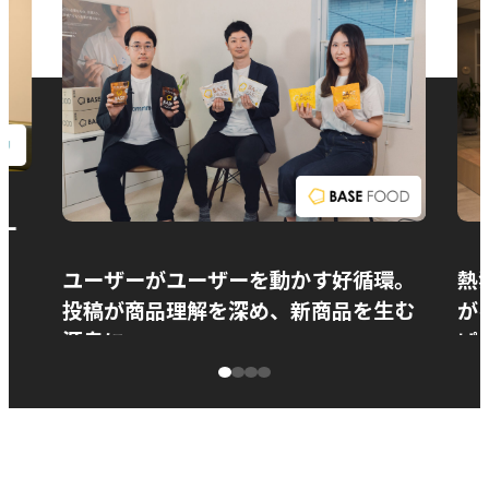
お問い合わせ
ー
ユーザーがユーザーを動かす好循環。
熱
投稿が商品理解を深め、新商品を生む
が
源泉に
ぱ
ベースフード株式会社様
カ