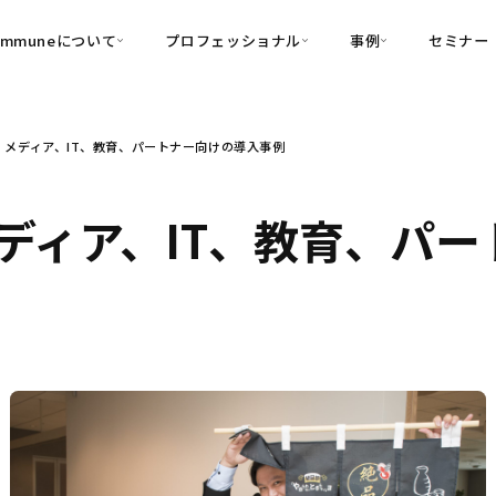
ommuneについて
プロフェッショナル
事例
セミナー
的別
プロフェッショナル
事例
、メディア、IT、教育、パートナー向けの導入事例
可視化
・Customer-Led Growth
育成
導入事例
・Commune Engage
・Commune
Partners
コミュニティ一
理解
創造
・Commune Global
ディア、IT、教育、パ
・Commune Voice
・Commune Navig
頼を醸成する信頼起点経営基盤
・Commune CRM（旧：
SuccessHub）
内コミュニケーションの変革を支援
・Commune for Work