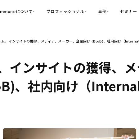
ommuneについて
プロフェッショナル
事例
セミナー
的別
プロフェッショナル
事例
ム、インサイトの獲得、メディア、メーカー、企業向け (BtoB)、社内向け（Intern
可視化
・Customer-Led Growth
育成
導入事例
・Commune Engage
・Commune
Partners
コミュニティ一
理解
創造
・Commune Global
、インサイトの獲得、メ
・Commune Voice
・Commune Navig
頼を醸成する信頼起点経営基盤
oB)、社内向け（Inter
・Commune CRM（旧：
SuccessHub）
内コミュニケーションの変革を支援
・Commune for Work