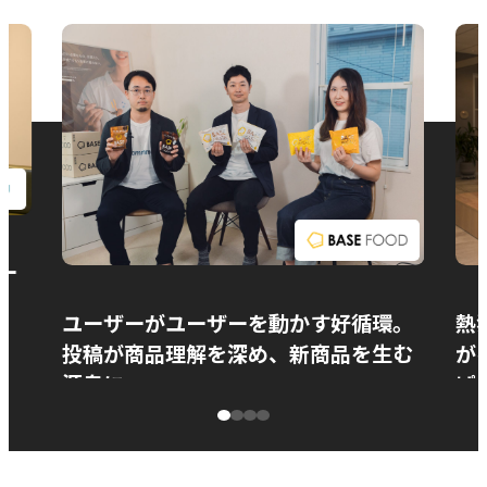
お問い合わせ
ー
ユーザーがユーザーを動かす好循環。
熱
投稿が商品理解を深め、新商品を生む
が
源泉に
ぱ
ベースフード株式会社様
カ