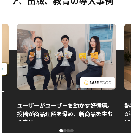
ア、出版、教育の導入事例
お問い合わせ
ー
ユーザーがユーザーを動かす好循環。
熱
投稿が商品理解を深め、新商品を生む
が
源泉に
ぱ