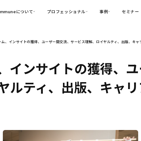
ommuneについて
プロフェッショナル
事例
セミナー
的別
プロフェッショナル
事例
ーム、インサイトの獲得、ユーザー間交流、サービス理解、ロイヤルティ、出版、キャ
可視化
・Customer-Led Growth
育成
導入事例
・Commune Engage
・Commune
Partners
コミュニティ一
理解
創造
・Commune Global
、インサイトの獲得、ユ
・Commune Voice
・Commune Navig
頼を醸成する信頼起点経営基盤
ヤルティ、出版、キャリ
・Commune CRM（旧：
SuccessHub）
内コミュニケーションの変革を支援
・Commune for Work