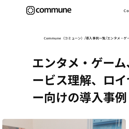
C
目
Commune（コミューン）
導入事例一覧
エンタメ・ゲ
エンタメ・ゲーム
信
ービス理解、ロイ
ー向けの導入事例
社