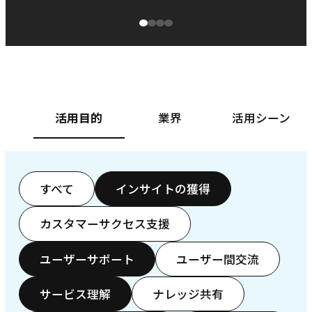
源泉に
ぱ
ベースフード株式会社様
カ
活用目的
業界
活用シーン
すべて
インサイトの獲得
カスタマーサクセス支援
ユーザーサポート
ユーザー間交流
サービス理解
ナレッジ共有