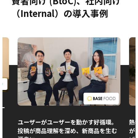
費者向け (BtoC)、社内向け
（Internal）の導入事例
お問い合わせ
ー
ユーザーがユーザーを動かす好循環。
熱
投稿が商品理解を深め、新商品を生む
が