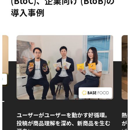
(BtoC)、企業向け (BtoB)の
導入事例
お問い合わせ
ー
ユーザーがユーザーを動かす好循環。
熱
投稿が商品理解を深め、新商品を生む
が