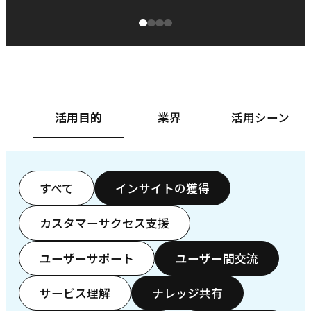
源泉に
ぱ
ベースフード株式会社様
カ
活用目的
業界
活用シーン
すべて
インサイトの獲得
カスタマーサクセス支援
ユーザーサポート
ユーザー間交流
サービス理解
ナレッジ共有