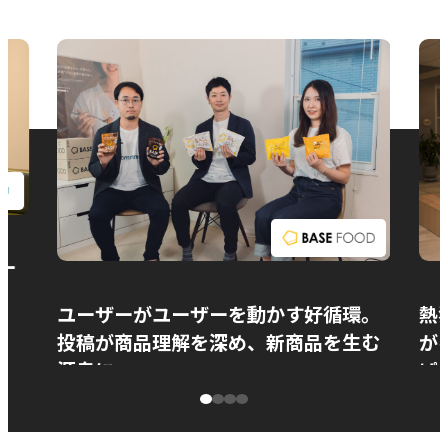
お問い合わせ
ー
ユーザーがユーザーを動かす好循環。
熱
投稿が商品理解を深め、新商品を生む
が
源泉に
ぱ
ベースフード株式会社様
カ