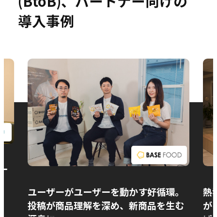
(BtoB)、パートナー向けの
導入事例
お問い合わせ
ー
ユーザーがユーザーを動かす好循環。
熱
投稿が商品理解を深め、新商品を生む
が