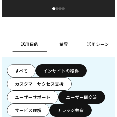
源泉に
ぱ
ベースフード株式会社様
カ
活用目的
業界
活用シーン
すべて
インサイトの獲得
カスタマーサクセス支援
ユーザーサポート
ユーザー間交流
サービス理解
ナレッジ共有