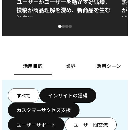
ユーザーがユーザーを動かす好循環。
熱
投稿が商品理解を深め、新商品を生む
が
源泉に
ぱ
ベースフード株式会社様
カ
活用目的
業界
活用シーン
すべて
インサイトの獲得
カスタマーサクセス支援
ユーザーサポート
ユーザー間交流