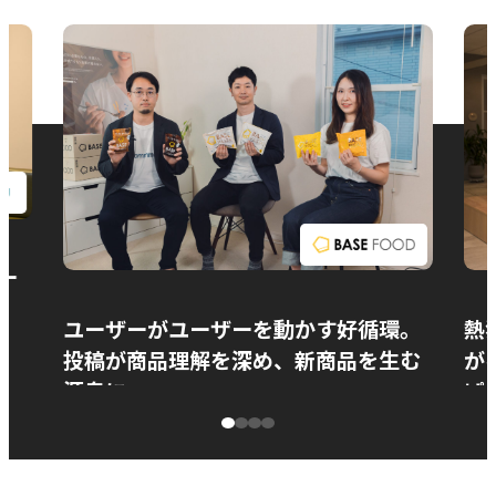
お問い合わせ
ー
ユーザーがユーザーを動かす好循環。
熱
投稿が商品理解を深め、新商品を生む
が
源泉に
ぱ
ベースフード株式会社様
カ