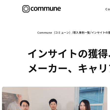
C
目
Commune（コミューン）
導入事例一覧
インサイトの獲
インサイトの獲得
信
メーカー、キャリア
社