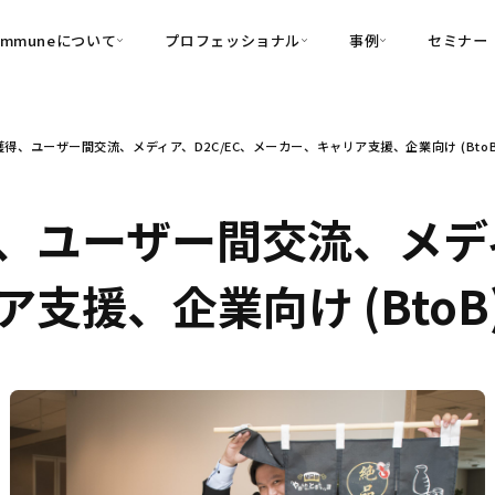
ommuneについて
プロフェッショナル
事例
セミナー
的別
プロフェッショナル
事例
得、ユーザー間交流、メディア、D2C/EC、メーカー、キャリア支援、企業向け (Bto
可視化
・Customer-Led Growth
育成
導入事例
・Commune Engage
・Commune
Partners
コミュニティ一
理解
創造
・Commune Global
、ユーザー間交流、メディ
・Commune Voice
・Commune Navig
頼を醸成する信頼起点経営基盤
支援、企業向け (Bto
・Commune CRM（旧：
SuccessHub）
内コミュニケーションの変革を支援
・Commune for Work