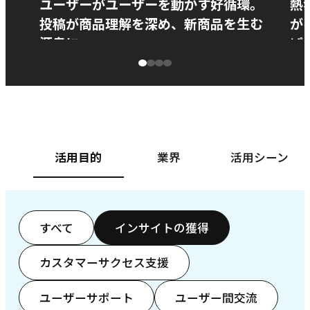
ユーザーがユーザーを動かす好循環。
熱
投稿が商品理解を深め、新商品を生む
が
源泉に
ぱ
ベースフード株式会社様
カ
活用目的
業界
活用シーン
すべて
インサイトの獲得
カスタマーサクセス支援
ユーザーサポート
ユーザー間交流