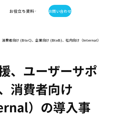
お役立ち資料
お問い合わせ
お役立ち資料
(BtoC)、企業向け (BtoB)、社内向け（Internal）
・お役立ち資料
覧
・記事・コラム
ator
援、ユーザーサポ
、消費者向け
ternal）の導入事