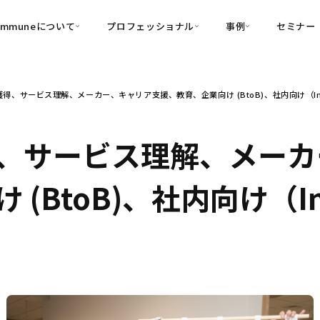
ommuneについて
プロフェッショナル
事例
セミナー
的別
プロフェッショナル
事例
得、サービス理解、メーカー、キャリア支援、教育、企業向け (BtoB)、社内向け（Int
可視化
・Customer-Led Growth
育成
導入事例
・Commune Engage
・Commune
Partners
コミュニティ一
理解
創造
・Commune Global
、サービス理解、メーカ
・Commune Voice
・Commune Navig
頼を醸成する信頼起点経営基盤
(BtoB)、社内向け（In
・Commune CRM（旧：
SuccessHub）
内コミュニケーションの変革を支援
・Commune for Work