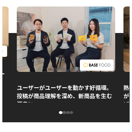
お問い合わせ
ー
ユーザーがユーザーを動かす好循環。
熱
投稿が商品理解を深め、新商品を生む
が
源泉に
ぱ
ベースフード株式会社様
カ