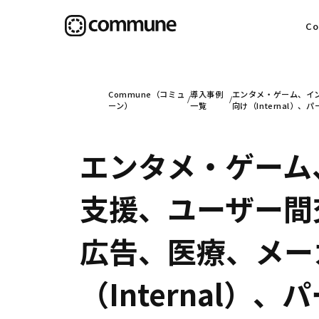
C
目
Commune（コミュ
導入事例
エンタメ・ゲーム、イン
ーン）
一覧
向け（Internal）
エンタメ・ゲーム
信
支援、ユーザー間
社
広告、医療、メーカ
（Internal