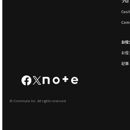
プロ
Cust
Com
お役
お役
記事
© Commune Inc. All rights reserved