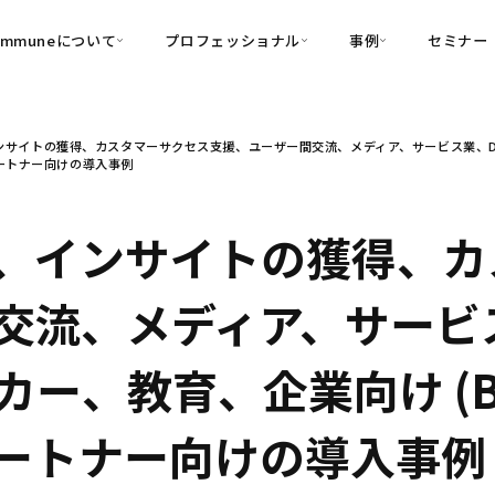
ommuneについて
プロフェッショナル
事例
セミナー
的別
プロフェッショナル
事例
サイトの獲得、カスタマーサクセス支援、ユーザー間交流、メディア、サービス業、D2C/
可視化
・Customer-Led Growth
育成
導入事例
、パートナー向けの導入事例
・Commune Engage
・Commune
Partners
コミュニティ一
理解
創造
・Commune Global
・Commune Voice
・Commune Navig
、インサイトの獲得、カ
頼を醸成する信頼起点経営基盤
・Commune CRM（旧：
交流、メディア、サービス
SuccessHub）
内コミュニケーションの変革を支援
ー、教育、企業向け (B
・Commune for Work
）、パートナー向けの導入事例