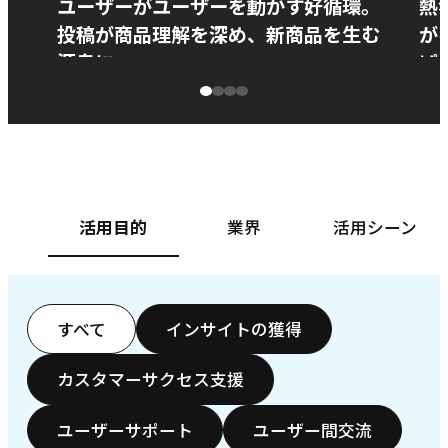
ユーザーがユーザーを動かす好循環。
熱
投稿が商品理解を深め、新商品を生む
が
源泉に
ぱ
ベースフード株式会社様
カ
活用目的
業界
活用シーン
すべて
インサイトの獲得
カスタマーサクセス支援
ユーザーサポート
ユーザー間交流