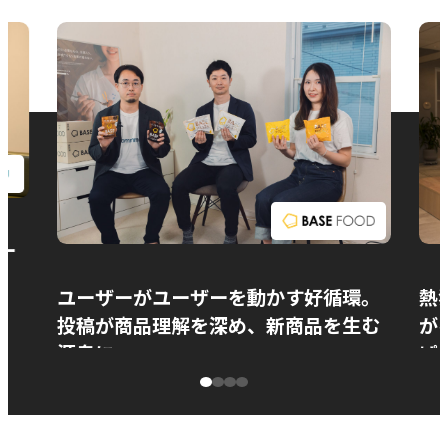
お問い合わせ
ー
ユーザーがユーザーを動かす好循環。
熱
投稿が商品理解を深め、新商品を生む
が
源泉に
ぱ
ベースフード株式会社様
カ