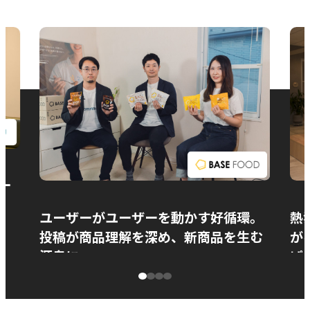
お問い合わせ
ー
ユーザーがユーザーを動かす好循環。
熱
投稿が商品理解を深め、新商品を生む
が
源泉に
ぱ
ベースフード株式会社様
カ