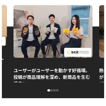
お問い合わせ
ー
ユーザーがユーザーを動かす好循環。
熱
投稿が商品理解を深め、新商品を生む
が
源泉に
ぱ
ベースフード株式会社様
カ