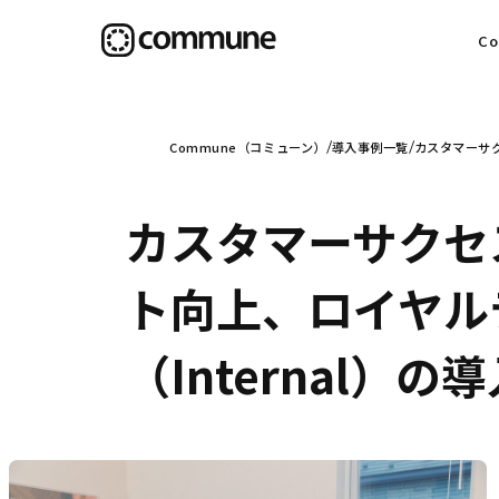
C
目
Commune（コミューン）
導入事例一覧
カスタマーサク
カスタマーサクセ
信
ト向上、ロイヤル
（Internal）の
社