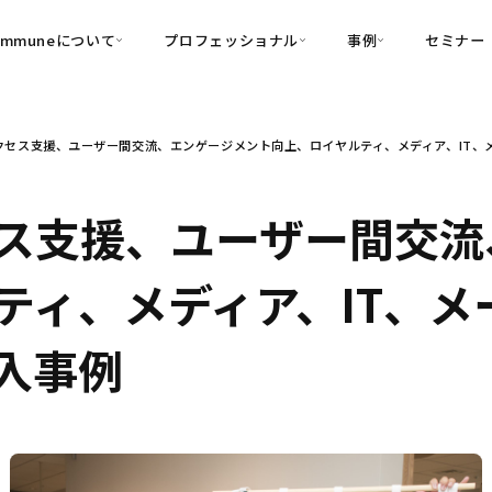
ommuneについて
プロフェッショナル
事例
セミナー
的別
プロフェッショナル
事例
セス支援、ユーザー間交流、エンゲージメント向上、ロイヤルティ、メディア、IT、メーカ
可視化
・Customer-Led Growth
育成
導入事例
・Commune Engage
・Commune
Partners
コミュニティ一
理解
創造
・Commune Global
ス支援、ユーザー間交流
・Commune Voice
・Commune Navig
頼を醸成する信頼起点経営基盤
ティ、メディア、IT、メ
・Commune CRM（旧：
SuccessHub）
導入事例
内コミュニケーションの変革を支援
・Commune for Work