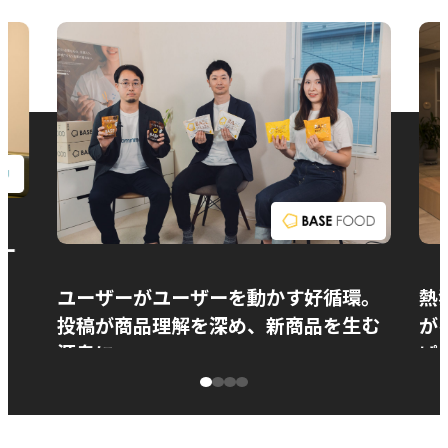
お問い合わせ
ー
ユーザーがユーザーを動かす好循環。
熱
投稿が商品理解を深め、新商品を生む
が
源泉に
ぱ
ベースフード株式会社様
カ