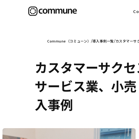
C
目
Commune（コミューン）
導入事例一覧
カスタマーサク
カスタマーサクセ
信
サービス業、小売・
入事例
社