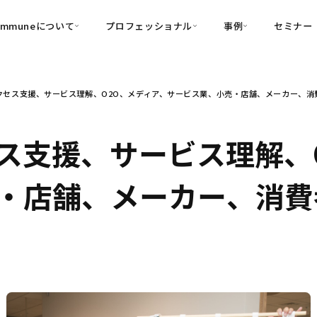
ommuneについて
プロフェッショナル
事例
セミナー
的別
プロフェッショナル
事例
セス支援、サービス理解、O2O、メディア、サービス業、小売・店舗、メーカー、消費者
可視化
・Customer-Led Growth
育成
導入事例
・Commune Engage
・Commune
Partners
コミュニティ一
理解
創造
・Commune Global
ス支援、サービス理解、
・Commune Voice
・Commune Navig
頼を醸成する信頼起点経営基盤
店舗、メーカー、消費者向
・Commune CRM（旧：
SuccessHub）
内コミュニケーションの変革を支援
・Commune for Work