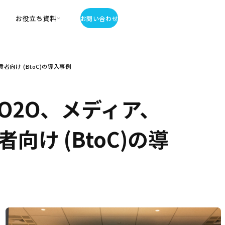
お役立ち資料
お問い合わせ
お役立ち資料
向け (BtoC)の導入事例
・お役立ち資料
覧
・記事・コラム
O2O、メディア、
ator
け (BtoC)の導