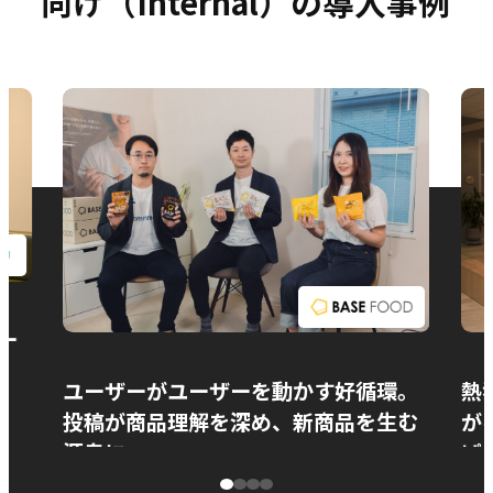
向け（Internal）の導入事例
お問い合わせ
ー
ユーザーがユーザーを動かす好循環。
熱
投稿が商品理解を深め、新商品を生む
が
源泉に
ぱ