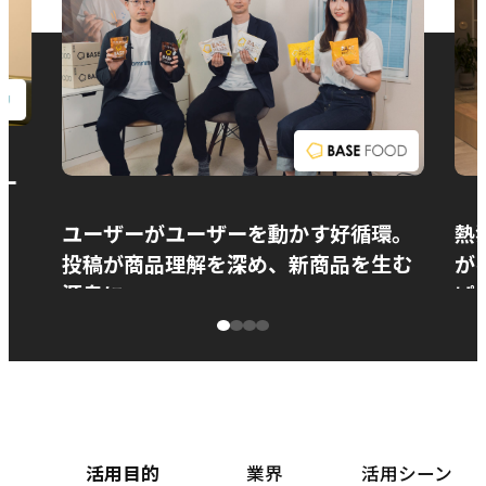
お問い合わせ
ー
ユーザーがユーザーを動かす好循環。
熱
投稿が商品理解を深め、新商品を生む
が
源泉に
ぱ
ベースフード株式会社様
カ
活用目的
業界
活用シーン