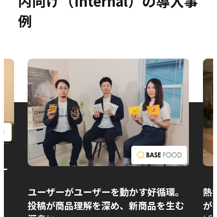
内向け（Internal）の導入事
例
お問い合わせ
ー
ユーザーがユーザーを動かす好循環。
熱
投稿が商品理解を深め、新商品を生む
が