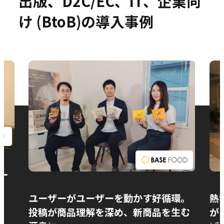
出版、D2C/EC、IT、企業向
け (BtoB)の導入事例
お問い合わせ
ー
ユーザーがユーザーを動かす好循環。
熱
投稿が商品理解を深め、新商品を生む
が