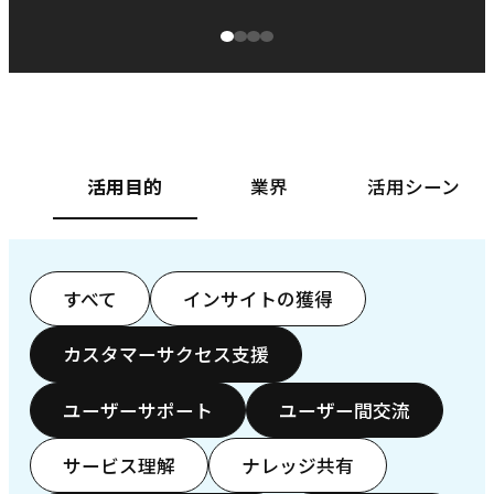
源泉に
ぱ
ベースフード株式会社様
カ
活用目的
業界
活用シーン
すべて
インサイトの獲得
カスタマーサクセス支援
ユーザーサポート
ユーザー間交流
サービス理解
ナレッジ共有