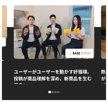
お問い合わせ
ー
ユーザーがユーザーを動かす好循環。
熱
投稿が商品理解を深め、新商品を生む
が
源泉に
ぱ
ベースフード株式会社様
カ