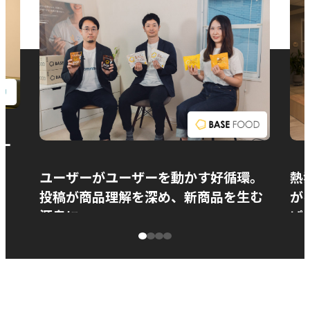
お問い合わせ
ー
ユーザーがユーザーを動かす好循環。
熱
投稿が商品理解を深め、新商品を生む
が
源泉に
ぱ
ベースフード株式会社様
カ